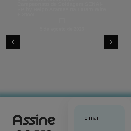
Campeonato de Soldagem SENAI-
SP by Belgo Arames na Latam Wire
+ Steel
5 de agosto de 2026
Assine
E-mail