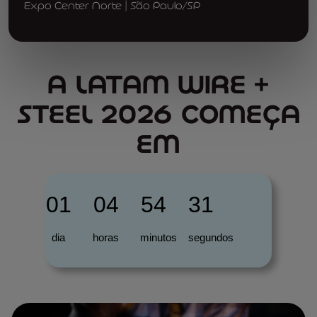
Expo Center Norte | São Paulo/SP
A LATAM WIRE +
STEEL 2026 COMEÇA
EM
01
04
54
30
dia
horas
minutos
segundos