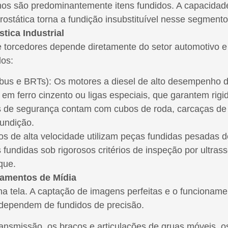
os são predominantemente itens fundidos. A capacidad
rostática torna a fundição insubstituível nesse segmento
tica Industrial
 torcedores depende diretamente do setor automotivo e f
dos:
us e BRTs): Os motores a diesel de alto desempenho do
m ferro cinzento ou ligas especiais, que garantem rigid
s de segurança contam com cubos de roda, carcaças de t
fundição.
nos de alta velocidade utilizam peças fundidas pesadas 
ias fundidas sob rigorosos critérios de inspeção por ult
que.
pamentos de Mídia
a tela. A captação de imagens perfeitas e o funcionamen
dependem de fundidos de precisão.
ansmissão, os braços e articulações de gruas móveis, os 