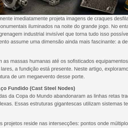
te imediatamente projeta imagens de craques desfila
numentais iluminados na noite do grande jogo. No entan
nagem industrial invisível que torna tudo isso possível.
evento assume uma dimensão ainda mais fascinante: a de 
m as massas humanas até os sofisticados equipamento
e lares, a fundição está presente. Neste artigo, exploram
trutura de um megaevento desse porte.
Aço Fundido (Cast Steel Nodes)
das da Copa do Mundo abandonaram as linhas retas trad
plexas. Essas estruturas gigantescas utilizam sistemas
es projetos reside nas intersecções: pontos onde múltip