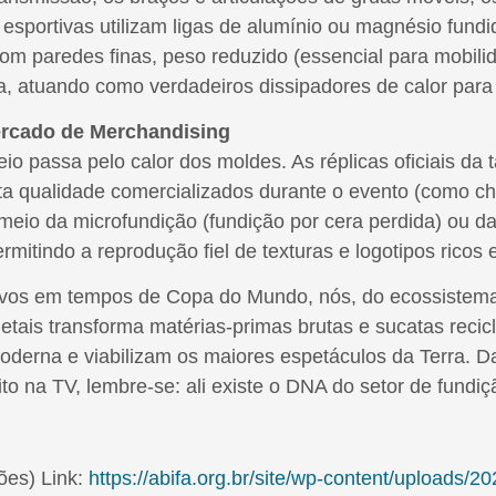
 esportivas utilizam ligas de alumínio ou magnésio fund
m paredes finas, peso reduzido (essencial para mobil
ica, atuando como verdadeiros dissipadores de calor par
ercado de Merchandising
 passa pelo calor dos moldes. As réplicas oficiais da t
lta qualidade comercializados durante o evento (como ch
eio da microfundição (fundição por cera perdida) ou da 
mitindo a reprodução fiel de texturas e logotipos ricos 
ovos em tempos de Copa do Mundo, nós, do ecossistema
etais transforma matérias-primas brutas e sucatas reci
erna e viabilizam os maiores espetáculos da Terra. Da
ito na TV, lembre-se: ali existe o DNA do setor de fundiç
es) Link:
https://abifa.org.br/site/wp-content/uploads/