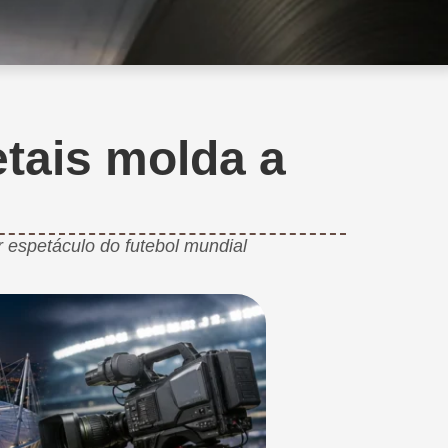
tais molda a
 espetáculo do futebol mundial