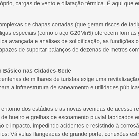
prio, cargas de vento e dilatação térmica. É aqui que en
 complexas de chapas cortadas (que geram riscos de fad
 ligas especiais (como o aço G20Mn5) oferecem formas 
gica avançada e análises de solidificação, as fundiçõe
, capazes de suportar balanços de dezenas de metros com
o Básico nas Cidades-Sede
entenas de milhares de turistas exige uma revitalizaçã
ara a infraestrutura de saneamento e utilidades públic
ntorno dos estádios e as novas avenidas de acesso rec
e bueiro e grelhas de escoamento pluvial fabricados em 
o e impacto, impedindo acidentes e resistindo à corros
os: Válvulas flangeadas de grande porte, conexões estr