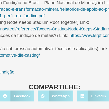
da Fundição no Brasil – Plano Nacional de Mineração) Li
racao-e-transformacao-mineral/relatorios-de-apoio-ao-p
1_perfil_da_fundixo.pdf
ng Node Keeps Stadium Roof Together) Link:
ons/steel/reference/Tweers-Casting-Node-Keeps-Stadiu
ções da fundição de metais?) Link:
https://www.lsrpf.com
ão sob pressão automotiva: técnicas e aplicações) Link:
tomotive-die-casting/
undição
COMPARTILHE:
Facebook
WhatsApp
LinkedIn