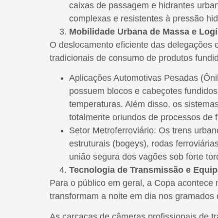
caixas de passagem e hidrantes urban
complexas e resistentes à pressão hid
Mobilidade Urbana de Massa e Logís
O deslocamento eficiente das delegações e
tradicionais de consumo de produtos fundi
Aplicações Automotivas Pesadas (Ônib
possuem blocos e cabeçotes fundidos e
temperaturas. Além disso, os sistema
totalmente oriundos de processos de 
Setor Metroferroviário: Os trens urba
estruturais (bogeys), rodas ferroviár
união segura dos vagões sob forte tor
Tecnologia de Transmissão e Equi
Para o público em geral, a Copa acontece n
transformam a noite em dia nos gramados 
As carcaças de câmeras profissionais de tr