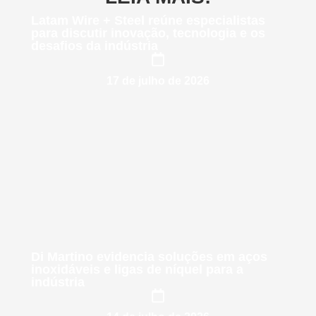
Latam Wire + Steel reúne especialistas
para discutir inovação, tecnologia e os
desafios da indústria
17 de julho de 2026
Di Martino evidencia soluções em aços
inoxidáveis e ligas de níquel para a
indústria