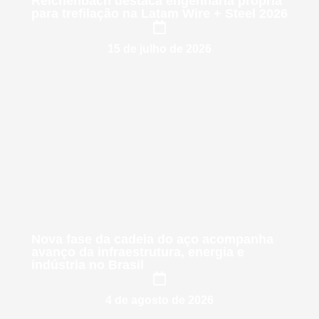
Reichenbach destaca engenharia própria
para trefilação na Latam Wire + Steel 2026
15 de julho de 2026
Nova fase da cadeia do aço acompanha
avanço da infraestrutura, energia e
indústria no Brasil
4 de agosto de 2026