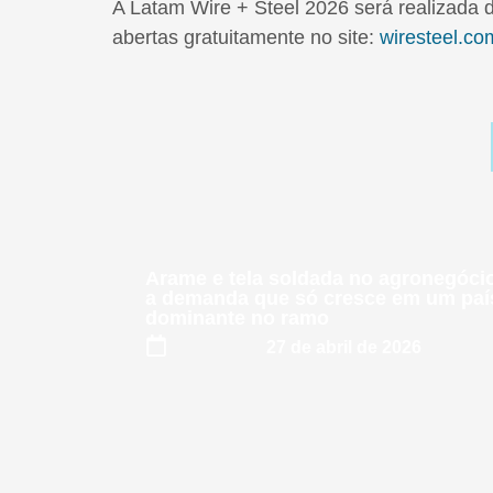
A Latam Wire + Steel 2026 será realizada d
abertas gratuitamente no site:
wiresteel.co
Arame e tela soldada no agronegóci
a demanda que só cresce em um paí
dominante no ramo
27 de abril de 2026