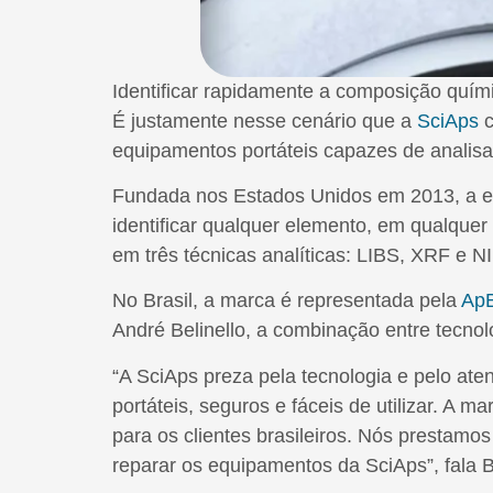
Identificar rapidamente a composição químic
É justamente nesse cenário que a
SciAps
c
equipamentos portáteis capazes de analisa
Fundada nos Estados Unidos em 2013, a e
identificar qualquer elemento, em qualque
em três técnicas analíticas: LIBS, XRF e N
No Brasil, a marca é representada pela
ApB
André Belinello, a combinação entre tecno
“A SciAps preza pela tecnologia e pelo at
portáteis, seguros e fáceis de utilizar. A m
para os clientes brasileiros. Nós prestam
reparar os equipamentos da SciAps”, fala Be