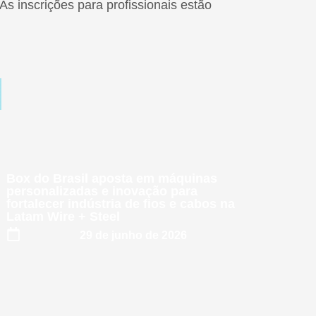
s inscrições para profissionais estão
Box do Brasil aposta em máquinas
personalizadas e inovação para
fortalecer indústria de fios e cabos na
Latam Wire + Steel
29 de junho de 2026