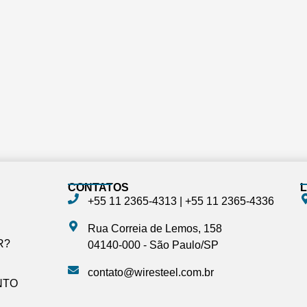
CONTATOS
L
+55 11 2365-4313‬ | ‪+55 11 2365-4336‬
Rua Correia de Lemos, 158
R?
04140-000 - São Paulo/SP
contato@wiresteel.com.br
NTO