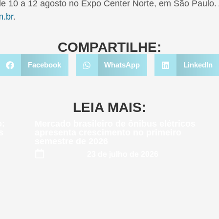
e 10 a 12 agosto no Expo Center Norte, em São Paulo. A
m.br
.
COMPARTILHE:
Facebook
WhatsApp
LinkedIn
LEIA MAIS:
o:
Mercado brasileiro de ônibus elétricos
s
apresenta crescimento no primeiro
semestre de 2026
23 de julho de 2026