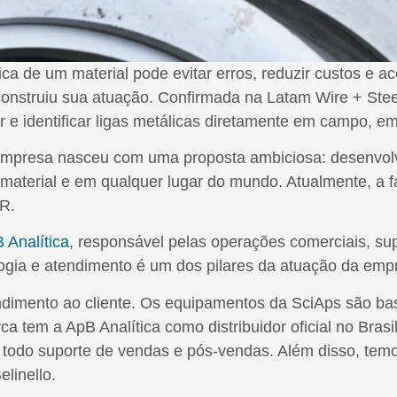
a de um material pode evitar erros, reduzir custos e ac
onstruiu sua atuação. Confirmada na Latam Wire + Steel
r e identificar ligas metálicas diretamente em campo, 
mpresa nasceu com uma proposta ambiciosa: desenvolve
r material e em qualquer lugar do mundo. Atualmente, a
IR.
 Analítica
, responsável pelas operações comerciais, s
logia e atendimento é um dos pilares da atuação da emp
endimento ao cliente. Os equipamentos da SciAps são b
arca tem a ApB Analítica como distribuidor oficial no Bras
os todo suporte de vendas e pós-vendas. Além disso, tem
linello.