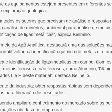
que os equipamentos estejam presentes em diferentes se
e exploração geológica.
m todos os setores que precisam de análise e resposta 
ara análise de minérios, ambiental para análise de meta
ficação de ligas metálicas”, explica Belinello.
r meio da ApB Analítica, destacará uma das soluções m
ortátil voltado à identificação química de metais diret
ica e identificação de ligas metálicas em campo. Com es
a, metais ferrosos e não ferrosos, como Alumínio, Titâni
rades L e H deste material”, destaca Belinello.
te da indústria: obter respostas rápidas sem depender 
s para liberação dos resultados.
a sendo ampliar o conhecimento do mercado sobre os bene
rmações obtidas em tempo real.