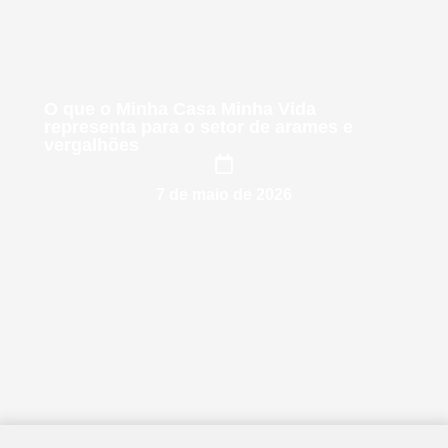
O que o Minha Casa Minha Vida
representa para o setor de arames e
vergalhões
7 de maio de 2026