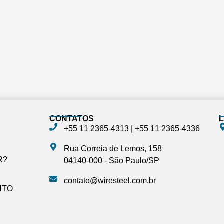
CONTATOS
L
+55 11 2365-4313‬ | ‪+55 11 2365-4336‬
Rua Correia de Lemos, 158
R?
04140-000 - São Paulo/SP
contato@wiresteel.com.br
NTO