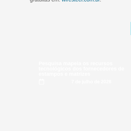
Pesquisa mapeia os recursos
tecnológicos dos fornecedores de
estampos e matrizes
7 de julho de 2026