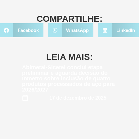
COMPARTILHE:
Facebook
WhatsApp
LinkedIn
LEIA MAIS:
Abimetal-Sicetel conclui etapa
preliminar e aguarda decisão do
Inmetro sobre inclusão de quatro
produtos processados de aço para
2026/2027
17 de dezembro de 2025