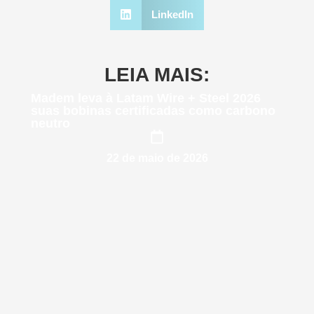
LinkedIn
LEIA MAIS:
Madem leva à Latam Wire + Steel 2026
suas bobinas certificadas como carbono
neutro
22 de maio de 2026