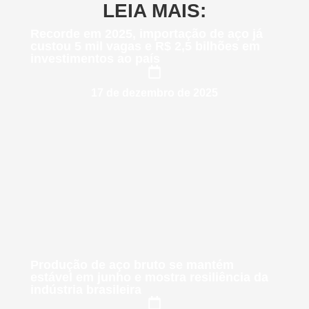
LEIA MAIS:
Recorde em 2025, importação de aço já
custou 5 mil vagas e R$ 2,5 bilhões em
investimentos ao país
17 de dezembro de 2025
Produção de aço bruto se mantém
estável em junho e mostra resiliência da
indústria brasileira