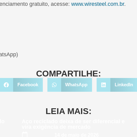
enciamento gratuito, acesse:
www.wiresteel.com.br
.
atsApp)
COMPARTILHE:
Facebook
WhatsApp
LinkedIn
LEIA MAIS:
do
Aço reciclado deixa de ser diferencial e
vira exigência de mercado
14 de maio de 2026