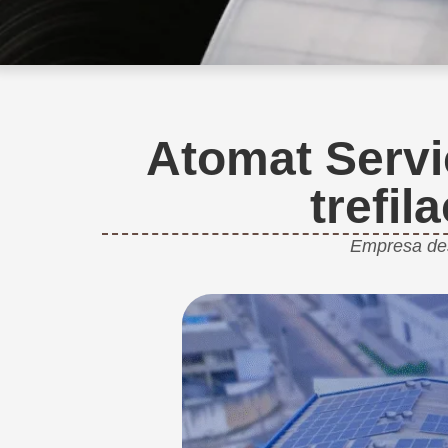
Atomat Servi
trefil
Empresa des