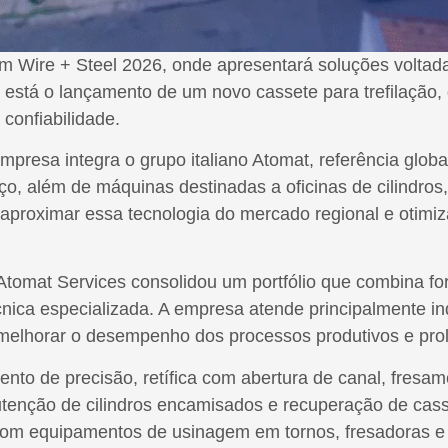
m Wire + Steel 2026, onde apresentará soluções voltada
o está o lançamento de um novo cassete para trefilação
 confiabilidade.
resa integra o grupo italiano Atomat, referência globa
ço, além de máquinas destinadas a oficinas de cilindros,
 aproximar essa tecnologia do mercado regional e otimiza
omat Services consolidou um portfólio que combina for
cnica especializada. A empresa atende principalmente ind
elhorar o desempenho dos processos produtivos e prolo
ento de precisão, retífica com abertura de canal, fres
enção de cilindros encamisados e recuperação de casset
com equipamentos de usinagem em tornos, fresadoras e re