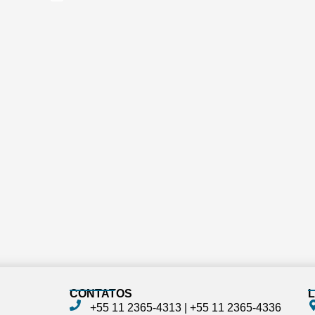
CONTATOS
L
+55 11 2365-4313‬ | ‪+55 11 2365-4336‬