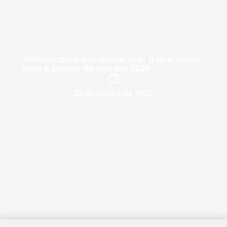
Antidumping e importações: o que muda
para a cadeia do aço em 2026
31 de março de 2026