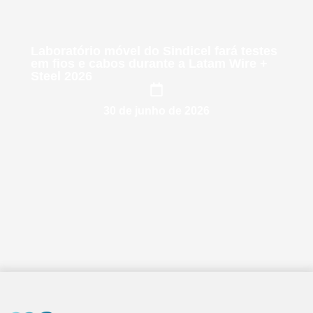
Laboratório móvel do Sindicel fará testes
em fios e cabos durante a Latam Wire +
Steel 2026
30 de junho de 2026