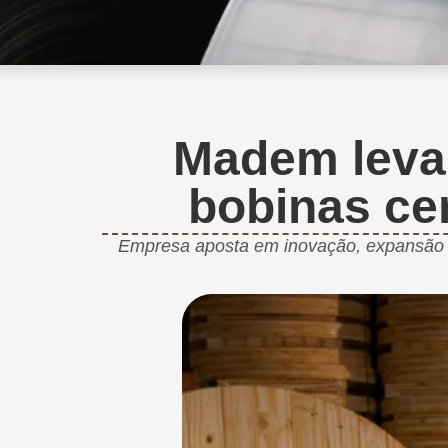
Madem leva 
bobinas ce
Empresa aposta em inovação, expansão in