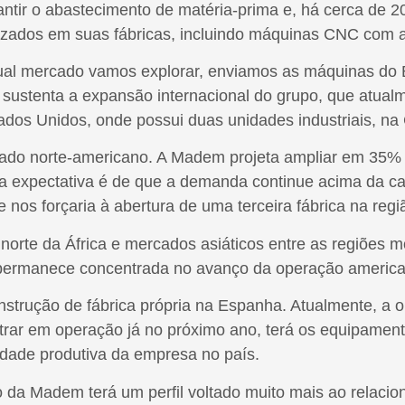
rantir o abastecimento de matéria-prima e, há cerca de 
izados em suas fábricas, incluindo máquinas CNC com 
al mercado vamos explorar, enviamos as máquinas do Br
 sustenta a expansão internacional do grupo, que atua
dos Unidos, onde possui duas unidades industriais, na 
cado norte-americano. A Madem projeta ampliar em 35% 
 a expectativa é de que a demanda continue acima da c
nos forçaria à abertura de uma terceira fábrica na regi
 norte da África e mercados asiáticos entre as regiões 
 permanece concentrada no avanço da operação americ
nstrução de fábrica própria na Espanha. Atualmente, a o
ntrar em operação já no próximo ano, terá os equipame
dade produtiva da empresa no país.
o da Madem terá um perfil voltado muito mais ao relacio