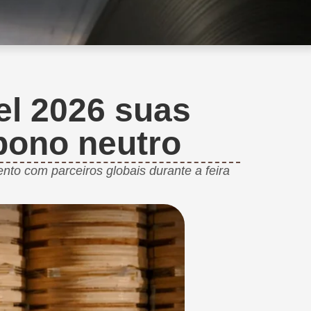
el 2026 suas
bono neutro
to com parceiros globais durante a feira