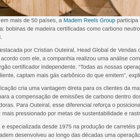
 em mais de 50 países, a
Madem Reels Group
participa
ria: bobinas de madeira certificadas como carbono neutr
.
destacada por Cristian Outeiral, Head Global de Vendas
De acordo com ele, a companhia realizou uma análise comp
rgão certificador independente. “Todas as nossas opera
cliente, captam mais gás carbônico do que emitem”, expli
tificação cria uma vantagem direta para os clientes da 
para a compensação de emissões de carbono dentro dos 
doras. Para Outeiral, esse diferencial reforça o posicio
mais pressionado por metas de sustentabilidade e rastr
e especializada desde 1975 na produção de carretéis p
 Madem desenvolveu ao longo das décadas uma operação v